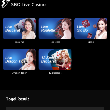
SBO Live Casino
Baccarat
Roulette
Sicbo
Dragon Tiger
12 Baccarat
Togel Result