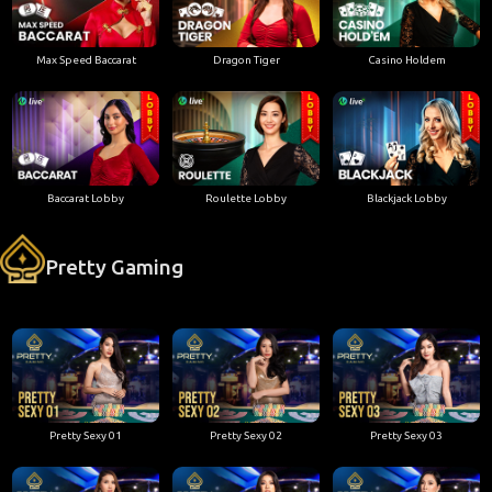
Max Speed Baccarat
Dragon Tiger
Casino Holdem
Baccarat Lobby
Roulette Lobby
Blackjack Lobby
Pretty Gaming
Pretty Sexy 01
Pretty Sexy 02
Pretty Sexy 03