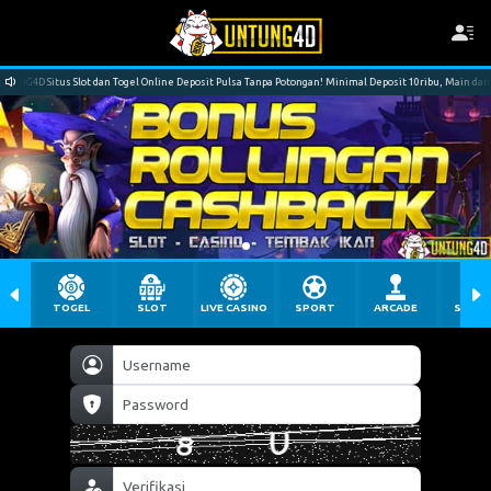
Togel Online Deposit Pulsa Tanpa Potongan! Minimal Deposit 10ribu, Main dan Menangkan Sekarang J
TOGEL
SLOT
LIVE CASINO
SPORT
ARCADE
SABU