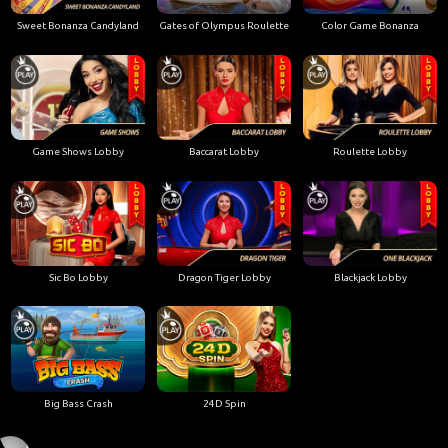
Sweet Bonanza Candyland
Gates of Olympus Roulette
Color Game Bonanza
Game Shows Lobby
Baccarat Lobby
Roulette Lobby
Sic Bo Lobby
Dragon Tiger Lobby
Blackjack Lobby
Big Bass Crash
24D Spin