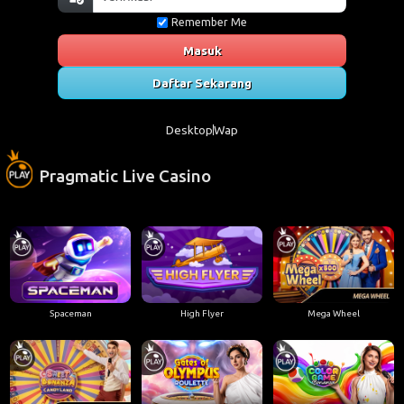
Remember Me
Masuk
Daftar Sekarang
Desktop
Wap
Pragmatic Live Casino
Spaceman
High Flyer
Mega Wheel