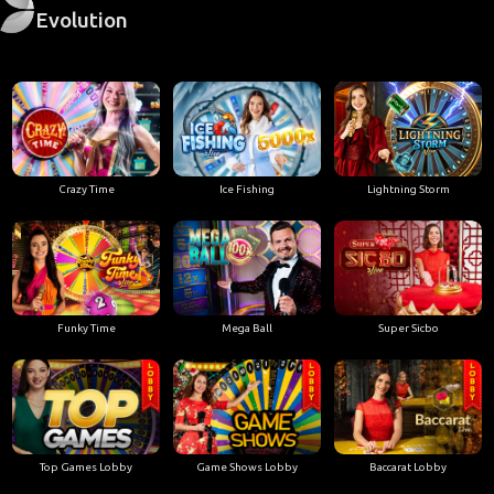
Evolution
Crazy Time
Ice Fishing
Lightning Storm
Funky Time
Mega Ball
Super Sicbo
Top Games Lobby
Game Shows Lobby
Baccarat Lobby