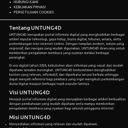
HUBUNGI KAMI
KEBIJAKAN PRIVASI
PERSETUJUAN COOKIES
Tentang UNTUNG4D
UNTUNG4D merupakan portal informasi digital yang menghadirkan berbagai
artikel seputar teknologi, gaya hidup, bisnis digital, hiburan, wisata, serta
perkembangan tren internet terkini. Dengan tampilan modern, sistem yang
responsif, dan navigasi yang mudah digunakan, UNTUNG4D dirancang untuk
memberikan pengalaman membaca yang nyaman melalui berbagai
perangkat.
Di era digital tahun 2026, kebutuhan akan informasi yang cepat dan mudah
dipahami semakin meningkat. UNTUNG4D berkomitmen menghadirkan
konten yang relevan, informatif, dan diperbarui secara berkala sehingga
dapat menjadi referensi bagi pembaca yang ingin mengikuti perkembangan
dunia digital maupun berbagai topik populer lainnya.
Visi UNTUNG4D
Menjadi portal informasi digital yang menyajikan berbagai artikel berkualitas
dengan pembahasan yang mudah dipahami serta mampu memberikan
pengalaman membaca yang nyaman bagi seluruh pengguna internet.
Misi UNTUNG4D
Menyediakan informasi yang relevan dan mudah dipahami.