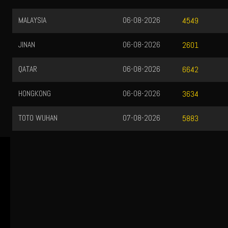
MALAYSIA
06-08-2026
4549
JINAN
06-08-2026
2601
QATAR
06-08-2026
6642
HONGKONG
06-08-2026
3634
TOTO WUHAN
07-08-2026
5883