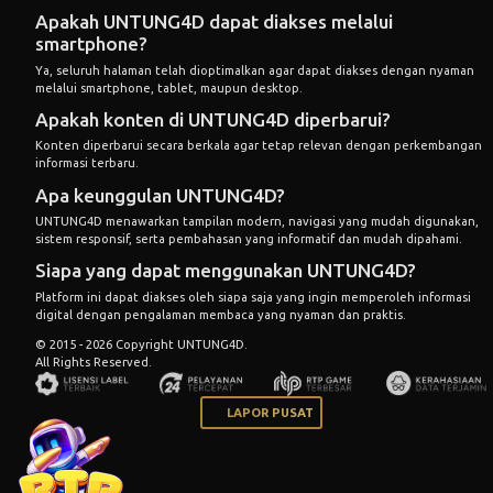
Apakah UNTUNG4D dapat diakses melalui
smartphone?
Ya, seluruh halaman telah dioptimalkan agar dapat diakses dengan nyaman
melalui smartphone, tablet, maupun desktop.
Apakah konten di UNTUNG4D diperbarui?
Konten diperbarui secara berkala agar tetap relevan dengan perkembangan
informasi terbaru.
Apa keunggulan UNTUNG4D?
UNTUNG4D menawarkan tampilan modern, navigasi yang mudah digunakan,
sistem responsif, serta pembahasan yang informatif dan mudah dipahami.
Siapa yang dapat menggunakan UNTUNG4D?
Platform ini dapat diakses oleh siapa saja yang ingin memperoleh informasi
digital dengan pengalaman membaca yang nyaman dan praktis.
© 2015 - 2026 Copyright UNTUNG4D.
All Rights Reserved.
LAPOR PUSAT