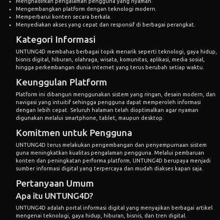
Menghadirkan pengalaman pengguna yang nyaman.
Mengembangkan platform dengan teknologi modern.
Memperbarui konten secara berkala.
Menyediakan akses yang cepat dan responsif di berbagai perangkat.
Kategori Informasi
UNTUNG4D membahas berbagai topik menarik seperti teknologi, gaya hidup,
bisnis digital, hiburan, olahraga, wisata, komunitas, aplikasi, media sosial,
hingga perkembangan dunia internet yang terus berubah setiap waktu.
Keunggulan Platform
Platform ini dibangun menggunakan sistem yang ringan, desain modern, dan
navigasi yang intuitif sehingga pengguna dapat memperoleh informasi
dengan lebih cepat. Seluruh halaman telah dioptimalkan agar nyaman
digunakan melalui smartphone, tablet, maupun desktop.
Komitmen untuk Pengguna
UNTUNG4D terus melakukan pengembangan dan penyempurnaan sistem
guna meningkatkan kualitas pengalaman pengguna. Melalui pembaruan
konten dan peningkatan performa platform, UNTUNG4D berupaya menjadi
sumber informasi digital yang terpercaya dan mudah diakses kapan saja.
Pertanyaan Umum
Apa itu UNTUNG4D?
UNTUNG4D adalah portal informasi digital yang menyajikan berbagai artikel
mengenai teknologi, gaya hidup, hiburan, bisnis, dan tren digital.