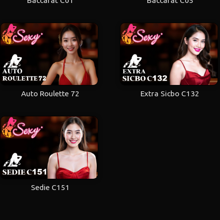
Baccarat C01
Baccarat C05
Auto Roulette 72
Extra Sicbo C132
Sedie C151