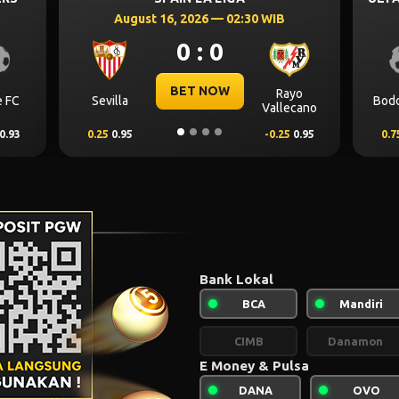
August 17, 2026 — 02:30 WIB
0 : 0
BET NOW
Kaira
afe
Celta Vigo
Osasuna
0.67
0.25
0.76
-0.25
-0.86
0.0
Bank Lokal
BCA
Mandiri
CIMB
Danamon
E Money & Pulsa
DANA
OVO