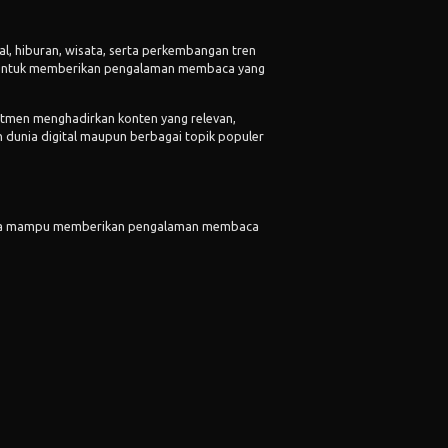
al, hiburan, wisata, serta perkembangan tren
ng untuk memberikan pengalaman membaca yang
itmen menghadirkan konten yang relevan,
n dunia digital maupun berbagai topik populer
 serta mampu memberikan pengalaman membaca