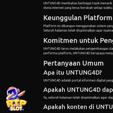
UNTUNG4D membahas berbagai topik menarik seper
dunia internet yang terus berubah setiap waktu.
Keunggulan Platform
Platform ini dibangun menggunakan sistem yang
Seluruh halaman telah dioptimalkan agar nyama
Komitmen untuk Pen
UNTUNG4D terus melakukan pengembangan dan 
performa platform, UNTUNG4D berupaya menjadi
Pertanyaan Umum
Apa itu UNTUNG4D?
UNTUNG4D adalah portal informasi digital yang m
Apakah UNTUNG4D dapat
Ya, seluruh halaman telah dioptimalkan agar d
Apakah konten di UNTU