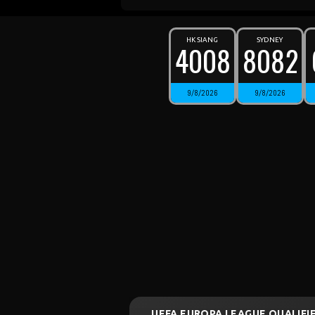
HK SIANG
SYDNEY
4008
8082
9/8/2026
9/8/2026
SPAIN LA LIGA