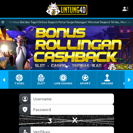
G4D Situs Slot dan Togel Online Deposit Pulsa Tanpa Potongan! Minimal Deposit 10ribu, Main dan Me
TOGEL
SLOT
LIVE CASINO
SPORT
ARCADE
SABU