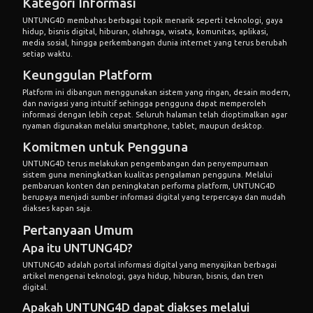
Kategori Informasi
UNTUNG4D membahas berbagai topik menarik seperti teknologi, gaya
hidup, bisnis digital, hiburan, olahraga, wisata, komunitas, aplikasi,
media sosial, hingga perkembangan dunia internet yang terus berubah
setiap waktu.
Keunggulan Platform
Platform ini dibangun menggunakan sistem yang ringan, desain modern,
dan navigasi yang intuitif sehingga pengguna dapat memperoleh
informasi dengan lebih cepat. Seluruh halaman telah dioptimalkan agar
nyaman digunakan melalui smartphone, tablet, maupun desktop.
Komitmen untuk Pengguna
UNTUNG4D terus melakukan pengembangan dan penyempurnaan
sistem guna meningkatkan kualitas pengalaman pengguna. Melalui
pembaruan konten dan peningkatan performa platform, UNTUNG4D
berupaya menjadi sumber informasi digital yang terpercaya dan mudah
diakses kapan saja.
Pertanyaan Umum
Apa itu UNTUNG4D?
UNTUNG4D adalah portal informasi digital yang menyajikan berbagai
artikel mengenai teknologi, gaya hidup, hiburan, bisnis, dan tren
digital.
Apakah UNTUNG4D dapat diakses melalui