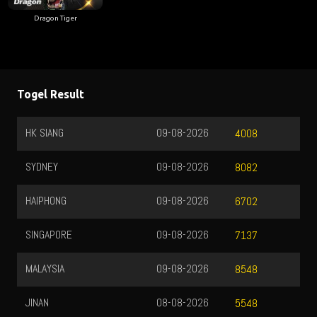
Dragon Tiger
Togel Result
HK SIANG
09-08-2026
4008
SYDNEY
09-08-2026
8082
HAIPHONG
09-08-2026
6702
SINGAPORE
09-08-2026
7137
MALAYSIA
09-08-2026
8548
JINAN
08-08-2026
5548