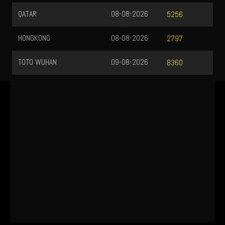
QATAR
08-08-2026
5256
HONGKONG
08-08-2026
2797
TOTO WUHAN
09-08-2026
8360