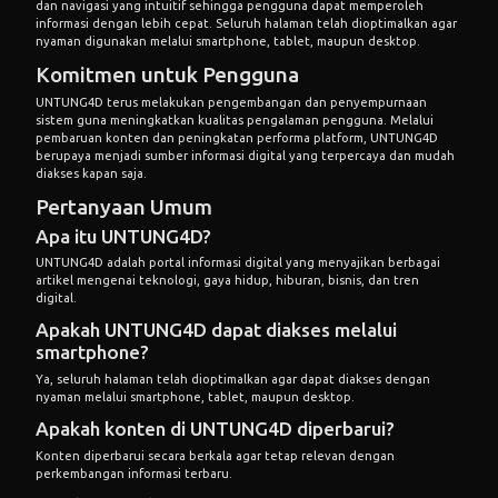
dan navigasi yang intuitif sehingga pengguna dapat memperoleh
informasi dengan lebih cepat. Seluruh halaman telah dioptimalkan agar
nyaman digunakan melalui smartphone, tablet, maupun desktop.
Komitmen untuk Pengguna
UNTUNG4D terus melakukan pengembangan dan penyempurnaan
sistem guna meningkatkan kualitas pengalaman pengguna. Melalui
pembaruan konten dan peningkatan performa platform, UNTUNG4D
berupaya menjadi sumber informasi digital yang terpercaya dan mudah
diakses kapan saja.
Pertanyaan Umum
Apa itu UNTUNG4D?
UNTUNG4D adalah portal informasi digital yang menyajikan berbagai
artikel mengenai teknologi, gaya hidup, hiburan, bisnis, dan tren
digital.
Apakah UNTUNG4D dapat diakses melalui
smartphone?
Ya, seluruh halaman telah dioptimalkan agar dapat diakses dengan
nyaman melalui smartphone, tablet, maupun desktop.
Apakah konten di UNTUNG4D diperbarui?
Konten diperbarui secara berkala agar tetap relevan dengan
perkembangan informasi terbaru.