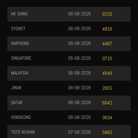
HK SIANG
06-08-2026
9220
SYDNEY
06-08-2026
4816
HAIPHONG
06-08-2026
4487
SINGAPORE
05-08-2026
0715
MALAYSIA
06-08-2026
4549
JINAN
06-08-2026
2601
QATAR
06-08-2026
6642
HONGKONG
06-08-2026
3634
TOTO WUHAN
07-08-2026
5883