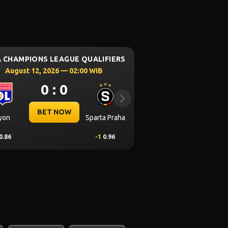
UEFA CHAMPIONS LEAGUE QUALIFIERS
August 11, 2026 — 22:59 WIB
0 : 0
Next
BET NOW
Union Saint-
Bodo Glimt
Gilloise
0.75
0.81
-0.75
-0.99