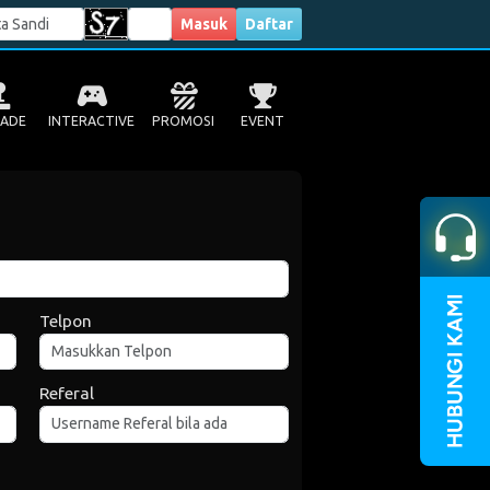
Menangkan Sekarang Juga!
Selamat Datang di UNTUNG4D Situs Slot da
Masuk
Daftar
ADE
INTERACTIVE
PROMOSI
EVENT
Telpon
Referal