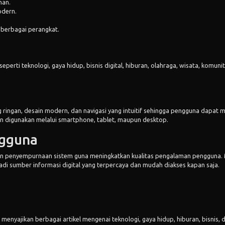
man.
odern.
 berbagai perangkat.
ti teknologi, gaya hidup, bisnis digital, hiburan, olahraga, wisata, komunit
 ringan, desain modern, dan navigasi yang intuitif sehingga pengguna dapat 
n digunakan melalui smartphone, tablet, maupun desktop.
gguna
penyempurnaan sistem guna meningkatkan kualitas pengalaman pengguna. M
 sumber informasi digital yang terpercaya dan mudah diakses kapan saja.
enyajikan berbagai artikel mengenai teknologi, gaya hidup, hiburan, bisnis, da