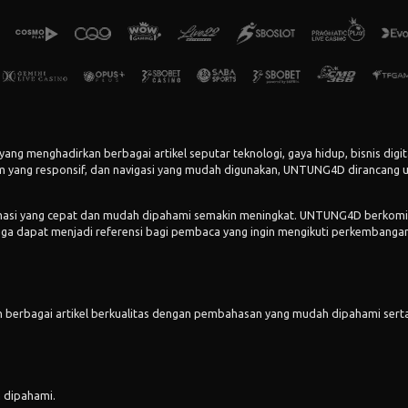
ng menghadirkan berbagai artikel seputar teknologi, gaya hidup, bisnis digit
stem yang responsif, dan navigasi yang mudah digunakan, UNTUNG4D diranca
formasi yang cepat dan mudah dipahami semakin meningkat. UNTUNG4D berkom
ngga dapat menjadi referensi bagi pembaca yang ingin mengikuti perkembanga
ikan berbagai artikel berkualitas dengan pembahasan yang mudah dipahami
 dipahami.