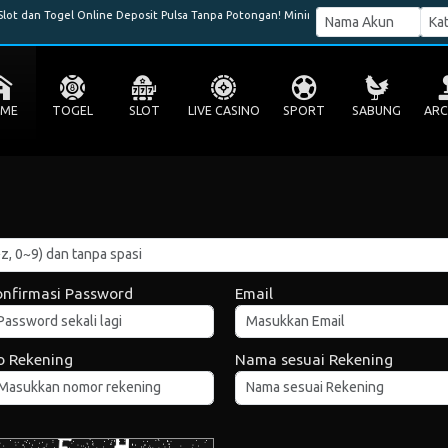
an Togel Online Deposit Pulsa Tanpa Potongan! Minimal Deposit 10ribu, Main dan 
ME
TOGEL
SLOT
LIVE CASINO
SPORT
SABUNG
ARC
onfirmasi Password
Email
o Rekening
Nama sesuai Rekening