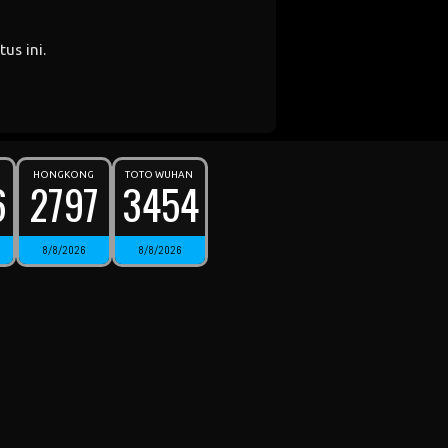
us ini.
HONGKONG
TOTO WUHAN
6
2797
3454
8/8/2026
8/8/2026