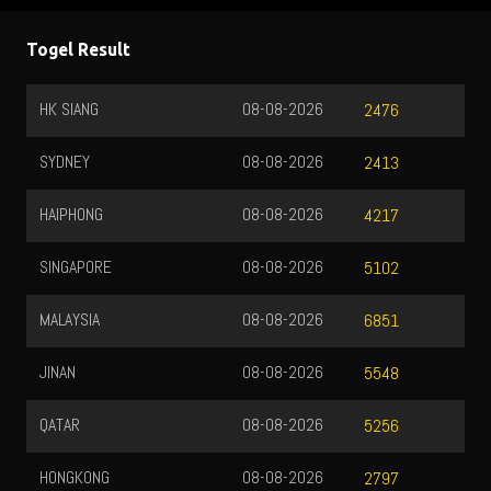
Togel Result
HK SIANG
08-08-2026
2476
SYDNEY
08-08-2026
2413
HAIPHONG
08-08-2026
4217
SINGAPORE
08-08-2026
5102
MALAYSIA
08-08-2026
6851
JINAN
08-08-2026
5548
QATAR
08-08-2026
5256
HONGKONG
08-08-2026
2797