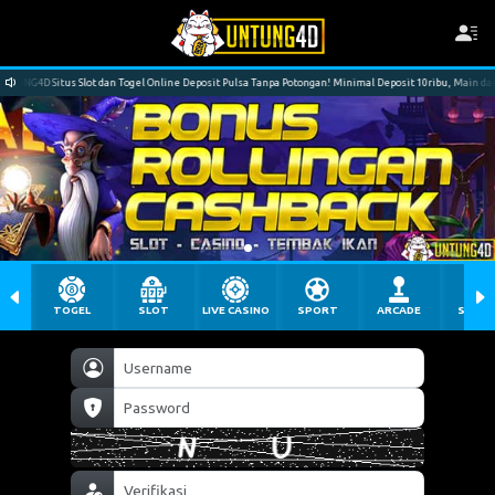
NG4D Situs Slot dan Togel Online Deposit Pulsa Tanpa Potongan! Minimal Deposit 10ribu, Main dan M
TOGEL
SLOT
LIVE CASINO
SPORT
ARCADE
SABU