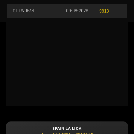
TOTO WUHAN
09-08-2026
9813
SPAIN LA LIGA