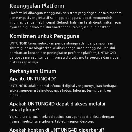
Keunggulan Platform
Platform ini dibangun menggunakan sistem yang ringan, desain modern,
dan navigasi yang intuitif sehingga pengguna dapat memperoleh
informasi dengan lebih cepat. Seluruh halaman telah dioptimalkan agar
nyaman digunakan melalui smartphone, tablet, maupun desktop.
Komitmen untuk Pengguna
UNTUNG4D terus melakukan pengembangan dan penyempurnaan
sistem guna meningkatkan kualitas pengalaman pengguna. Melalui
pembaruan konten dan peningkatan performa platform, UNTUNG4D
berupaya menjadi sumber informasi digital yang terpercaya dan mudah
diakses kapan saja.
Pertanyaan Umum
Apa itu UNTUNG4D?
UNTUNG4D adalah portal informasi digital yang menyajikan berbagai
artikel mengenai teknologi, gaya hidup, hiburan, bisnis, dan tren
digital.
Apakah UNTUNG4D dapat diakses melalui
smartphone?
Ya, seluruh halaman telah dioptimalkan agar dapat diakses dengan
nyaman melalui smartphone, tablet, maupun desktop.
Apakah konten di UNTUNG4D diperbarui?