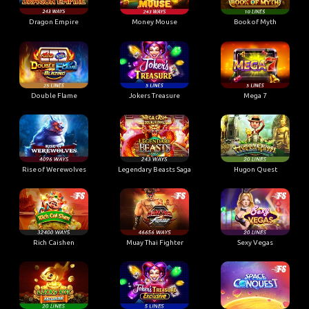
Dragon Empire
Money Mouse
Book of Myth
Double Flame
Jokers Treasure
Mega 7
Rise of Werewolves
Legendary Beasts Saga
Hugon Quest
Rich Caishen
Muay Thai Fighter
Sexy Vegas