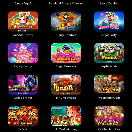
Candy Pop 2
Farmland Frenzy Maxways
Space Crasher
Rabbit Riches
Crazy Bomber
Sugar Party
Candy Candy
Sugar Bonanza
Triple Panda
Gold Panther
Mr Chu Tycoon
Prosperity Gods
Golden Monkey
FaFaFa
Ho Yeah Monkey