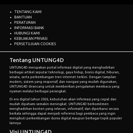
TENTANG KAMI
BANTUAN
PERATURAN
INFORMASI BANK
HUBUNGI KAMI
KEBIJAKAN PRIVASI
PERSETUJUAN COOKIES
Tentang UNTUNG4D
UNTUNG4D merupakan portal informasi digital yang menghadirkan
berbagai artikel seputar teknologi, gaya hidup, bisnis digital, hiburan,
wisata, serta perkembangan tren internet terkini. Dengan tampilan
modern, sistem yang responsif, dan navigasi yang mudah digunakan,
UNTUNG4D dirancang untuk memberikan pengalaman membaca yang
nyaman melalui berbagai perangkat.
Di era digital tahun 2026, kebutuhan akan informasi yang cepat dan
mudah dipahami semakin meningkat. UNTUNG4D berkomitmen
menghadirkan konten yang relevan, informatif, dan diperbarui secara
berkala sehingga dapat menjadi referensi bagi pembaca yang ingin
mengikuti perkembangan dunia digital maupun berbagai topik populer
lainnya.
Visi UNTUNG4D