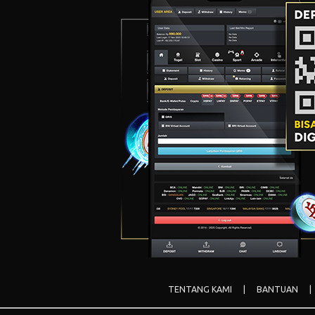
TENTANG KAMI
|
BANTUAN
|