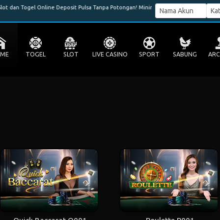
Togel Online Deposit Pulsa Tanpa Potongan! Minimal Deposit 10ribu, Main dan Men
ME
TOGEL
SLOT
LIVE CASINO
SPORT
SABUNG
ARC