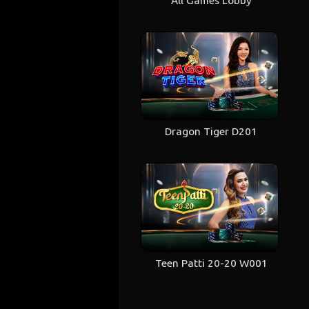
All Games Lobby
Dragon Tiger D201
Teen Patti 20-20 W001