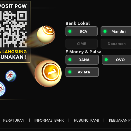
Bank Lokal
BCA
Mandiri
CIMB
Danamon
E Money & Pulsa
DANA
OVO
Axiata
PERATURAN
|
INFORMASI BANK
|
HUBUNGI KAMI
|
KEBIJAKAN P