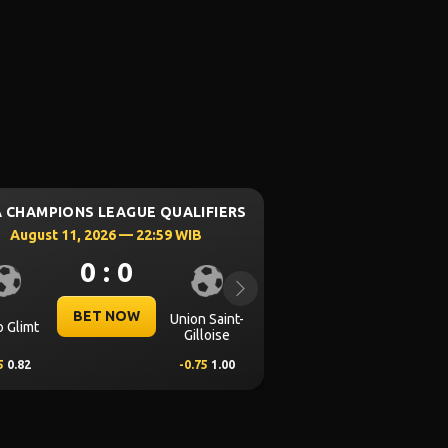
FOOTBALL F24 INTERNATIONAL
FRIENDLY
August 7, 2026 — 06:15 WIB
0 : 0
Next
BET NOW
ermany
e-Denmark
0
-0.87
0.00
0.53