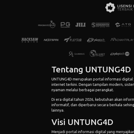
Tentang UNTUNG4D
UNTUNG4D merupakan portal informasi digital ya
internet terkini. Dengan tampilan modern, si
nyaman melalui berbagai perangkat.
Di era digital tahun 2026, kebutuhan akan in
informatif, dan diperbarui secara berkala sehi
lainnya.
Visi UNTUNG4D