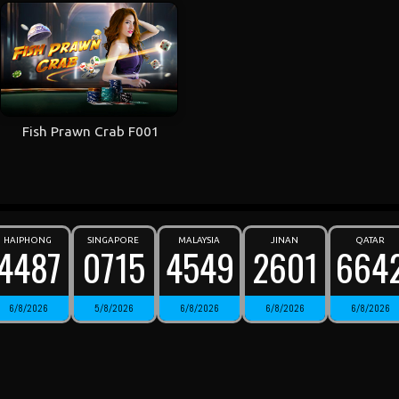
Fish Prawn Crab F001
HAIPHONG
SINGAPORE
MALAYSIA
JINAN
QATAR
4487
0715
4549
2601
664
6/8/2026
5/8/2026
6/8/2026
6/8/2026
6/8/2026