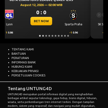
August 12, 2026 — 01:30 WIB
0 : 0
Previous
Next
BET NOW
SK Sturm Graz
Fenerbahce
-0.5
0.95
0.5
0.87
TENTANG KAMI
BANTUAN
PERATURAN
INFORMASI BANK
HUBUNGI KAMI
KEBIJAKAN PRIVASI
PERSETUJUAN COOKIES
Tentang UNTUNG4D
UNTUNG4D merupakan portal informasi digital yang menghadirkan
berbagai artikel seputar teknologi, gaya hidup, bisnis digital, hiburan,
wisata, serta perkembangan tren internet terkini. Dengan tampilan
modern, sistem yang responsif, dan navigasi yang mudah digunakan,