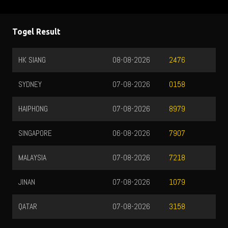
Togel Result
HK SIANG
08-08-2026
2476
SYDNEY
07-08-2026
0158
HAIPHONG
07-08-2026
8979
SINGAPORE
06-08-2026
7907
MALAYSIA
07-08-2026
7218
JINAN
07-08-2026
1079
QATAR
07-08-2026
3158