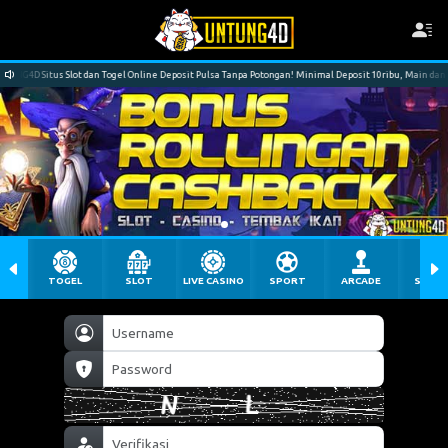
D Situs Slot dan Togel Online Deposit Pulsa Tanpa Potongan! Minimal Deposit 10ribu, Main dan Men
TOGEL
SLOT
LIVE CASINO
SPORT
ARCADE
SABU