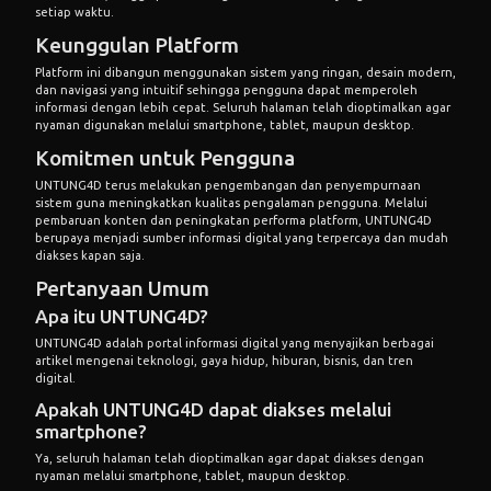
setiap waktu.
Keunggulan Platform
Platform ini dibangun menggunakan sistem yang ringan, desain modern,
dan navigasi yang intuitif sehingga pengguna dapat memperoleh
informasi dengan lebih cepat. Seluruh halaman telah dioptimalkan agar
nyaman digunakan melalui smartphone, tablet, maupun desktop.
Komitmen untuk Pengguna
UNTUNG4D terus melakukan pengembangan dan penyempurnaan
sistem guna meningkatkan kualitas pengalaman pengguna. Melalui
pembaruan konten dan peningkatan performa platform, UNTUNG4D
berupaya menjadi sumber informasi digital yang terpercaya dan mudah
diakses kapan saja.
Pertanyaan Umum
Apa itu UNTUNG4D?
UNTUNG4D adalah portal informasi digital yang menyajikan berbagai
artikel mengenai teknologi, gaya hidup, hiburan, bisnis, dan tren
digital.
Apakah UNTUNG4D dapat diakses melalui
smartphone?
Ya, seluruh halaman telah dioptimalkan agar dapat diakses dengan
nyaman melalui smartphone, tablet, maupun desktop.