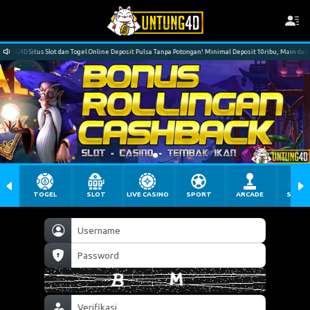
D Situs Slot dan Togel Online Deposit Pulsa Tanpa Potongan! Minimal Deposit 10ribu, Main dan Men
TOGEL
SLOT
LIVE CASINO
SPORT
ARCADE
SABU