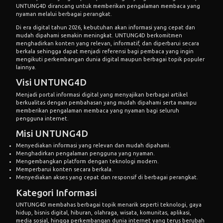
UNTUNG4D dirancang untuk memberikan pengalaman membaca yang
nyaman melalui berbagai perangkat.
Di era digital tahun 2026, kebutuhan akan informasi yang cepat dan
mudah dipahami semakin meningkat. UNTUNG4D berkomitmen
menghadirkan konten yang relevan, informatif, dan diperbarui secara
berkala sehingga dapat menjadi referensi bagi pembaca yang ingin
mengikuti perkembangan dunia digital maupun berbagai topik populer
lainnya.
Visi UNTUNG4D
Menjadi portal informasi digital yang menyajikan berbagai artikel
berkualitas dengan pembahasan yang mudah dipahami serta mampu
memberikan pengalaman membaca yang nyaman bagi seluruh
pengguna internet.
Misi UNTUNG4D
Menyediakan informasi yang relevan dan mudah dipahami.
Menghadirkan pengalaman pengguna yang nyaman.
Mengembangkan platform dengan teknologi modern.
Memperbarui konten secara berkala.
Menyediakan akses yang cepat dan responsif di berbagai perangkat.
Kategori Informasi
UNTUNG4D membahas berbagai topik menarik seperti teknologi, gaya
hidup, bisnis digital, hiburan, olahraga, wisata, komunitas, aplikasi,
media sosial, hingga perkembangan dunia internet yang terus berubah