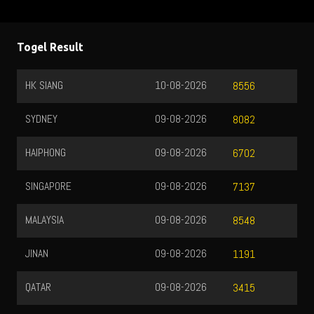
Togel Result
HK SIANG
10-08-2026
8556
SYDNEY
09-08-2026
8082
HAIPHONG
09-08-2026
6702
SINGAPORE
09-08-2026
7137
MALAYSIA
09-08-2026
8548
JINAN
09-08-2026
1191
QATAR
09-08-2026
3415